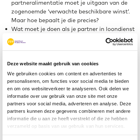
partneralimentatie moet je uitgaan van de
zogenoemde ‘verwachte beschikbare winst’.
Maar hoe bepaalt je die precies?
Wat moet je doen als je partner in loondienst
is bij de onderneming en je niet langer samen
in het bedrijf kunt of wilt werken?
Deze website maakt gebruik van cookies
Hieronder gaan we dieper in op bovenstaande
vragen.
We gebruiken cookies om content en advertenties te
personaliseren, om functies voor social media te bieden
en om ons websiteverkeer te analyseren. Ook delen we
informatie over uw gebruik van onze site met onze
275 gespecialiseerde
partners voor social media, adverteren en analyse. Deze
planners
partners kunnen deze gegevens combineren met andere
informatie die u aan ze heeft verstrekt of die ze hebben
verzameld op basis van uw gebruik van hun services.