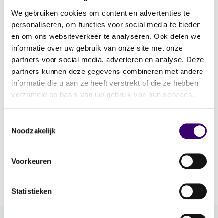
We gebruiken cookies om content en advertenties te
2499 gespecialiseerde
personaliseren, om functies voor social media te bieden
planners
en om ons websiteverkeer te analyseren. Ook delen we
informatie over uw gebruik van onze site met onze
partners voor social media, adverteren en analyse. Deze
partners kunnen deze gegevens combineren met andere
informatie die u aan ze heeft verstrekt of die ze hebben
verzameld op basis van uw gebruik van hun services.
Toon planner
Commercieel gebruik van deze gegevens is niet
Toestemmingsselectie
toegestaan.
Noodzakelijk
Voorkeuren
Statistieken