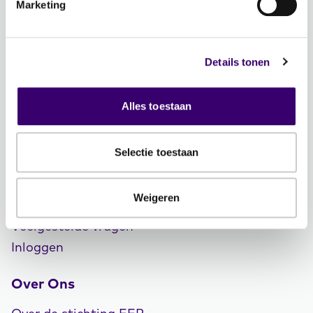
Marketing
Meer FFP
Word ambassadeur!
Details tonen
Evenementen
Schrijf je in voor de nieuwsbrief: Jouw Plan –
Alles toestaan
Financiële planning voor een goed leven!
Lidmaatschap
Selectie toestaan
Word CFP® professional
Weigeren
CFP® keurmerk en register
Veelgestelde vragen
Inloggen
Over Ons