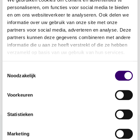
Bel: 035-30 20 120
personaliseren, om functies voor social media te bieden
en om ons websiteverkeer te analyseren. Ook delen we
informatie over uw gebruik van onze site met onze
info@ffp.nl
partners voor social media, adverteren en analyse. Deze
partners kunnen deze gegevens combineren met andere
informatie die u aan ze heeft verstrekt of die ze hebben
Bedrijfsgegevens:
verzameld op basis van uw gebruik van hun services.
Kamer van Koophandelnummer: 32 10 78 38
BTW-nummer: NL 8142.56.491.B01
Toestemmingsselectie
Bankrekening: NL65 RABO 0394 7134 19
Noodzakelijk
Voorkeuren
Statistieken
Meer FFP
Marketing