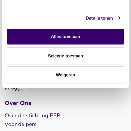
Word ambassadeur!
Evenementen
Details tonen
Schrijf je in voor de nieuwsbrief: Jouw Plan –
Financiële planning voor een goed leven!
Alles toestaan
Lidmaatschap
Selectie toestaan
Word CFP® professional
CFP® keurmerk en register
Weigeren
Veelgestelde vragen
Inloggen
Over Ons
Over de stichting FFP
Voor de pers