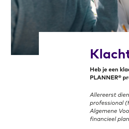
Klach
Heb je een kl
PLANNER® pro
Allereerst di
professional (f
Algemene Voor
financieel pla