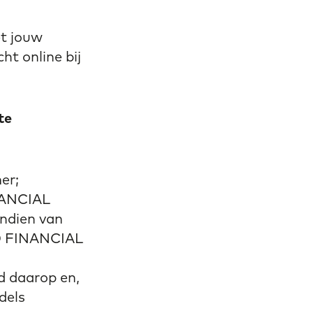
et jouw
ht online bij
te
er;
NANCIAL
indien van
ED FINANCIAL
d daarop en,
dels