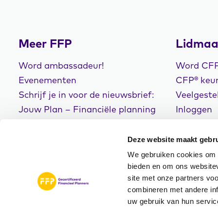
Meer FFP
Lidmaa
Word ambassadeur!
Word CFP®
Evenementen
CFP® keur
Schrijf je in voor de nieuwsbrief:
Veelgeste
Jouw Plan – Financiële planning
Inloggen
voor een goed leven!
Deze website maakt gebru
We gebruiken cookies om c
bieden en om ons websitev
site met onze partners vo
© Copyright 2026
Disclaimer
Privacyve
combineren met andere inf
FFP
Algemene Voorwaarde
uw gebruik van hun servic