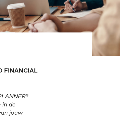
IED FINANCIAL
L PLANNER®
 in de
van jouw