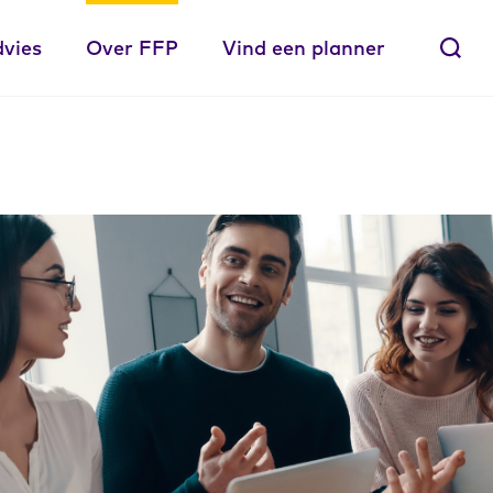
dvies
Over FFP
Vind een planner