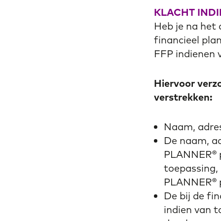
KLACHT INDI
Heb je na het
financieel pla
FFP indienen 
Hiervoor verzo
verstrekken:
Naam, adres
De naam, ad
PLANNER® pro
toepassing
PLANNER® p
De bij de fi
indien van t