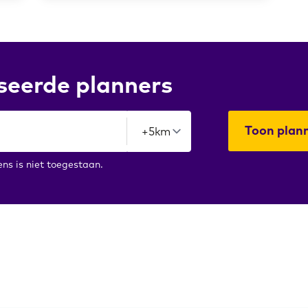
seerde planners
Toon plan
s is niet toegestaan.