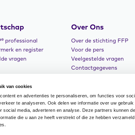
tschap
Over Ons
 professional
Over de stichting FFP
merk en register
Voor de pers
lde vragen
Veelgestelde vragen
Contactgegevens
Vacatures
ik van cookies
ontent en advertenties te personaliseren, om functies voor soci
erkeer te analyseren. Ook delen we informatie over uw gebruik
or social media, adverteren en analyse. Deze partners kunnen 
rklaring
Cookiebeleid
Klachtenregeling
ormatie die u aan ze heeft verstrekt of die ze hebben verzameld
n Events
es.