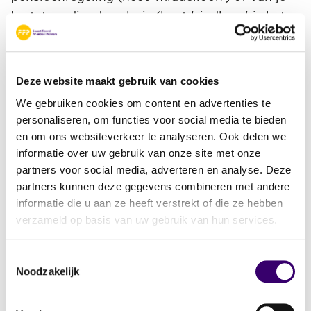
laatst verdiende salaris (heet ‘eindloon’, is het
duurst voor de werkgever en komt nu
nauwelijks meer voor). Als je een
premieovereenkomst bent aangegaan, koop je
Deze website maakt gebruik van cookies
uit de gestorte premies een uitkering. Dan
We gebruiken cookies om content en advertenties te
staat de uitkering niet vast, je bouwt dan een
personaliseren, om functies voor social media te bieden
kapitaal op, waarmee op pensioendatum een
en om ons websiteverkeer te analyseren. Ook delen we
pensioenuitkering wordt gekocht.
informatie over uw gebruik van onze site met onze
partners voor social media, adverteren en analyse. Deze
partners kunnen deze gegevens combineren met andere
Op Mijn Pensioenoverzicht vind je bovendien
informatie die u aan ze heeft verstrekt of die ze hebben
wat je toekomstige koopkracht is voor de
verzameld op basis van uw gebruik van hun services.
pensioenuitkering(en) die je straks ontvangt.
Omdat moeilijk is te voorspellen hoe de inflatie
Toestemmingsselectie
zich ontwikkelt, geeft Mijn Pensioenoverzicht
Noodzakelijk
een pessimistisch, neutraal en optimistisch
scenario.