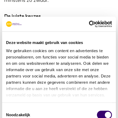
minstens zo zwaar.
De juiste keuzes
Aan ondernemen kleven vele financiële
facetten. Vaak zijn die niet eenvoudig. De beste
keuze hangt meestal helemaal van jouw
Deze website maakt gebruik van cookies
persoonlijke omstandigheden af. Een
We gebruiken cookies om content en advertenties te
CERTIFIED FINANCIAL PLANNER®
personaliseren, om functies voor social media te bieden
professional
verplaatst zich in jouw situatie en
en om ons websiteverkeer te analyseren. Ook delen we
helpt je om de keuzes te maken die bij jouw
informatie over uw gebruik van onze site met onze
leven passen.
partners voor social media, adverteren en analyse. Deze
partners kunnen deze gegevens combineren met andere
informatie die u aan ze heeft verstrekt of die ze hebben
verzameld op basis van uw gebruik van hun services.
765 gespecialiseerde
planners
Toestemmingsselectie
Noodzakelijk