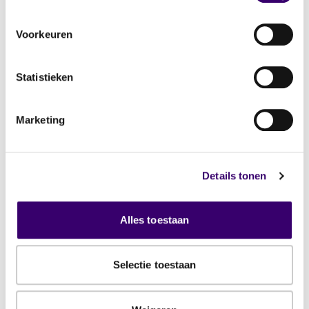
Voorkeuren
Toon planner
Statistieken
Commercieel gebruik van deze gegevens is niet
toegestaan.
Marketing
Zie ook
Details tonen
Bedrijfsovername
Alles toestaan
Selectie toestaan
Personeel