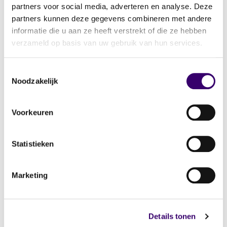
730 gespecialiseerde
partners voor social media, adverteren en analyse. Deze
planners
partners kunnen deze gegevens combineren met andere
informatie die u aan ze heeft verstrekt of die ze hebben
verzameld op basis van uw gebruik van hun services.
Toestemmingsselectie
Noodzakelijk
Toon planner
Commercieel gebruik van deze gegevens is niet
Voorkeuren
toegestaan.
Statistieken
Zie ook
Marketing
Duurzaam wonen
Details tonen