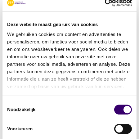
Welke sociale verzekeringen zijn voor jou van
toepassing?
Voor sociale verzekeringen geldt in Europa een
Deze website maakt gebruik van cookies
net iets andere vuistregel: je betaalt premie in
We gebruiken cookies om content en advertenties te
het land waar je het merendeel van de tijd
personaliseren, om functies voor social media te bieden
werkt. Dat betekent dat je wellicht in
en om ons websiteverkeer te analyseren. Ook delen we
Nederland inkomstenbelasting betaalt, maar in
informatie over uw gebruik van onze site met onze
het buitenland sociale premies afdraagt.
partners voor social media, adverteren en analyse. Deze
partners kunnen deze gegevens combineren met andere
informatie die u aan ze heeft verstrekt of die ze hebben
Dat betekent dat je aanspraak maakt op de
verzameld op basis van uw gebruik van hun services.
lokale sociale zekerheid, die vaak anders is
geregeld dan in Nederland. Het is daarom
Toestemmingsselectie
raadzaam om goed uit te zoeken welk risico op
Noodzakelijk
inkomensverlies je loopt als je in het buitenland
ziek wordt of werkloos raakt. Dan kun je je
Voorkeuren
desnoods vooraf bijverzekeren.