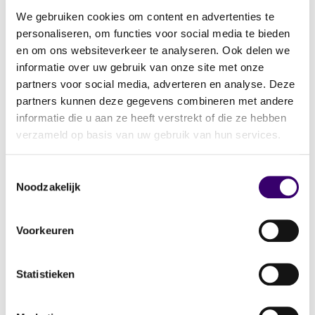
heb je voor het laatst gekeken of deze nog
We gebruiken cookies om content en advertenties te
passen bij jouw situatie? Zijn er verzekeringen
personaliseren, om functies voor social media te bieden
overbodig geworden? Overlappen sommige
en om ons websiteverkeer te analyseren. Ook delen we
elkaar? En betaal je wel de scherpst mogelijke
informatie over uw gebruik van onze site met onze
premie? Dat kan je soms honderden euro’s per
partners voor social media, adverteren en analyse. Deze
jaar opleveren.
partners kunnen deze gegevens combineren met andere
informatie die u aan ze heeft verstrekt of die ze hebben
verzameld op basis van uw gebruik van hun services.
Ook rood staan is zonde van het geld. Daar
betaal je namelijk een relatief hoge rente voor.
Toestemmingsselectie
Als je structureel aan het eind van de maand
Noodzakelijk
rood staat, maar toch spaart, betaal je meer
rente dan je ontvangt op je spaargeld. Dan is
Voorkeuren
het verstandiger om iets minder te sparen,
zodat je voortaan elke maand precies genoeg
Statistieken
overhoudt.