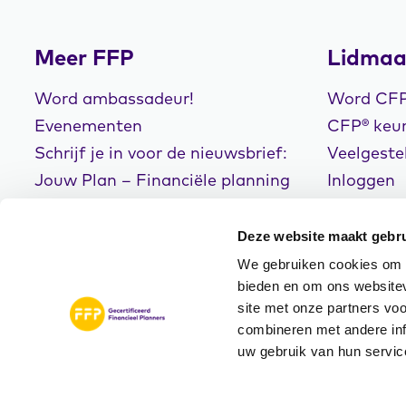
Meer FFP
Lidmaa
Word ambassadeur!
Word CFP®
Evenementen
CFP® keur
Schrijf je in voor de nieuwsbrief:
Veelgeste
Jouw Plan – Financiële planning
Inloggen
voor een goed leven!
Deze website maakt gebru
We gebruiken cookies om c
bieden en om ons websitev
site met onze partners vo
© Copyright 2026
Disclaimer
Privacyve
combineren met andere inf
FFP
Algemene Voorwaarde
uw gebruik van hun servic