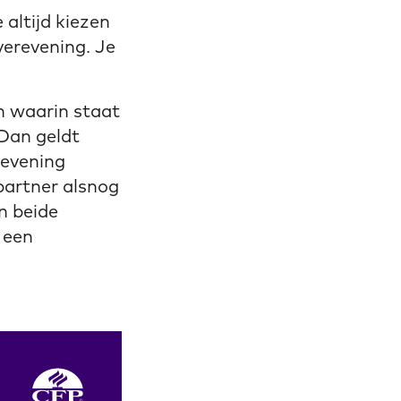
 altijd kiezen
verevening. Je
n waarin staat
Dan geldt
revening
 partner alsnog
n beide
 een