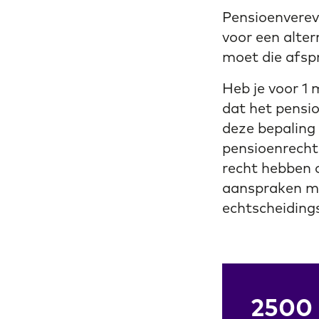
Pensioenvereve
voor een alter
moet die afsp
Heb je voor 1 
dat het pensi
deze bepaling
pensioenrechte
recht hebben o
aanspraken mak
echtscheiding
2500 