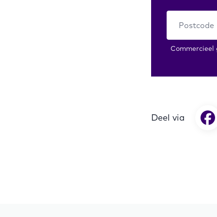
Commercieel g
Deel via