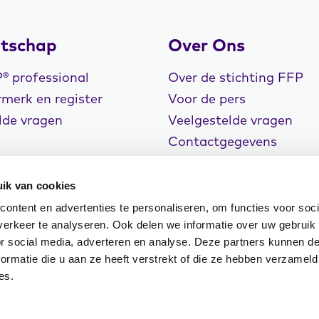
tschap
Over Ons
 professional
Over de stichting FFP
merk en register
Voor de pers
lde vragen
Veelgestelde vragen
Contactgegevens
Vacatures
ik van cookies
ontent en advertenties te personaliseren, om functies voor soci
erkeer te analyseren. Ook delen we informatie over uw gebruik
or social media, adverteren en analyse. Deze partners kunnen 
rklaring
Cookiebeleid
Klachtenregeling
ormatie die u aan ze heeft verstrekt of die ze hebben verzameld
n Events
es.