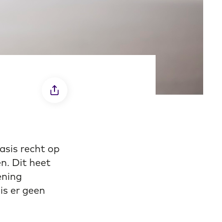
basis recht op
n. Dit heet
ening
is er geen