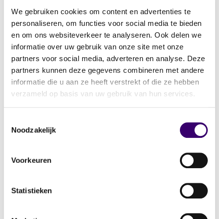
feite je brutosalaris en daarover betaal je
We gebruiken cookies om content en advertenties te
inkomstenbelasting. Wel zijn er diverse
personaliseren, om functies voor social media te bieden
aftrekmogelijkheden waarmee je die winst kunt
en om ons websiteverkeer te analyseren. Ook delen we
verlagen voordat er belasting over wordt
informatie over uw gebruik van onze site met onze
geheven. Denk aan de startersaftrek, de
partners voor social media, adverteren en analyse. Deze
zelfstandigenaftrek en – als je partner af en
partners kunnen deze gegevens combineren met andere
informatie die u aan ze heeft verstrekt of die ze hebben
toe meewerkt – de meewerkaftrek.
verzameld op basis van uw gebruik van hun services.
Je krijgt minder makkelijk een hypotheek
Toestemmingsselectie
Als zzp’er is het lastiger om een regelmatige
Noodzakelijk
stroom van inkomsten te garanderen – en dat
terwijl dat nu eenmaal een belangrijke eis van
Voorkeuren
elke hypotheekverstrekker is. Gelukkig bestaan
er wel steeds meer mogelijkheden voor een
Statistieken
zzp-hypotheek.