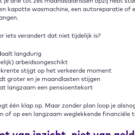
at je drie tot zes maandsalarissen opzij hebt s
en kapotte wasmachine, een autoreparatie of ee
angen.
 iets verandert dat niet tijdelijk is?
daalt langdurig
jdelijk) arbeidsongeschikt
krente stijgt op het verkeerde moment
dt groter en je maandlasten stijgen
aat langzaam een pensioentekort
gt één klap op. Maar zonder plan loop je alsno
n of op een langzaam weglekkende financiële 
t van inzicht, niet van geld