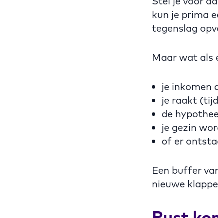
Stel je voor d
kun je prima e
tegenslag opv
Maar wat als er
je inkomen 
je raakt (ti
de hypothee
je gezin wor
of er ontst
Een buffer van
nieuwe klappe
Rust kom