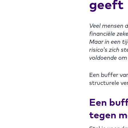
geeft
Veel mensen d
financiële zeke
Maar in een tij
risico’s zich s
voldoende om 
Een buffer va
structurele ve
Een buf
tegen m