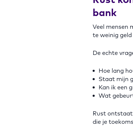
bank
Veel mensen m
te weinig gel
De echte vrag
Hoe lang hou
Staat mijn g
Kan ik een 
Wat gebeurt 
Rust ontstaat 
die je toekoms