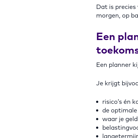
Dat is precies
morgen, op ba
Een plan
toekoms
Een planner ki
Je krijgt bijvo
risico’s én 
de optimale
waar je geld
belastingvoo
langetermij