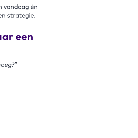
in vandaag én
n strategie.
aar een
noeg?”