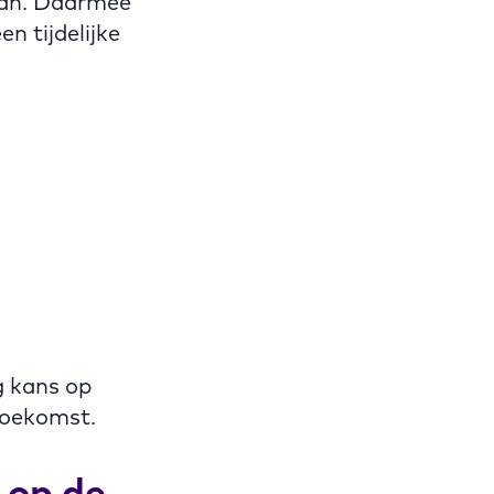
taan. Daarmee
n tijdelijke
g kans op
toekomst.
 op de