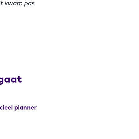
ust kwam pas
 gaat
cieel planner