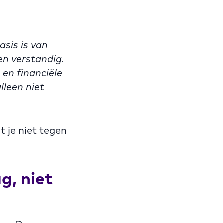
sis is van
 en verstandig.
s en financiële
alleen niet
 je niet tegen
g, niet