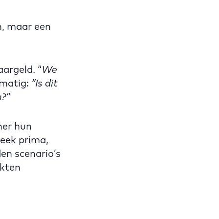
n, maar een
argeld. “
We
lmatig:
“Is dit
?”
ner hun
leek prima,
en scenario’s
akten