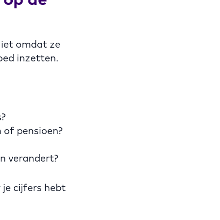
Niet omdat ze
oed inzetten.
s?
n of pensioen?
en verandert?
e cijfers hebt