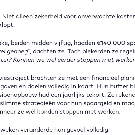
? Niet alleen zekerheid voor onverwachte koste
klopt.
ke, beiden midden vijftig, hadden €140.000 spa
el genoeg
”, dachten ze. Toch piekerden ze rege
ater? Kunnen we wel eerder stoppen met werken
viestraject brachten ze met een financieel plan
gaven en doelen volledig in kaart. Hun buffer b
ioenopbouw had een jaarlijks tekort. Ze rekend
 slimme strategieën voor hun spaargeld en ma
wanneer ze wél konden stoppen met werken.
 weken veranderde hun gevoel volledig.