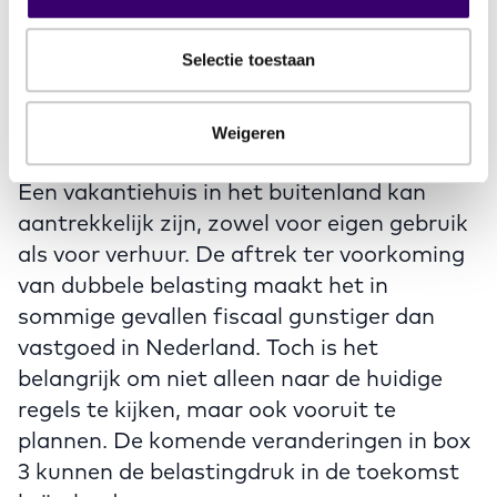
meerwaardebelasting worden geheven. Dit
kan invloed hebben op het uiteindelijke
rendement van je investering.
Selectie toestaan
Is een vakantiewoning in het buitenland
Weigeren
een slimme keuze?
Een vakantiehuis in het buitenland kan
aantrekkelijk zijn, zowel voor eigen gebruik
als voor verhuur. De aftrek ter voorkoming
van dubbele belasting maakt het in
sommige gevallen fiscaal gunstiger dan
vastgoed in Nederland. Toch is het
belangrijk om niet alleen naar de huidige
regels te kijken, maar ook vooruit te
plannen. De komende veranderingen in box
3 kunnen de belastingdruk in de toekomst