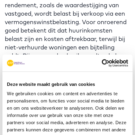
rendement, zoals de waardestijging van
vastgoed, wordt belast bij verkoop via een
vermogenswinstbelasting. Voor onroerend
goed betekent dit dat huurinkomsten
belast zijn en kosten aftrekbaar, terwijl bij
niet-verhuurde woningen een bijtelling
geldt. Bij gemengd gebruik wordt gekeken
naar het hoogste bedrag van de bijtelling of
huurinkomsten. Hoe de voorkoming van
dubbele belasting wordt berekend, is nog
Deze website maakt gebruik van cookies
onduidelijk. Hierdoor is het lastig om het
We gebruiken cookies om content en advertenties te
toekomstig netto rendement goed in te
personaliseren, om functies voor social media te bieden
schatten.
en om ons websiteverkeer te analyseren. Ook delen we
informatie over uw gebruik van onze site met onze
partners voor social media, adverteren en analyse. Deze
De regels rondom box 3 zijn volop in
partners kunnen deze gegevens combineren met andere
beweging. Op 6 juni 2024 oordeelde de