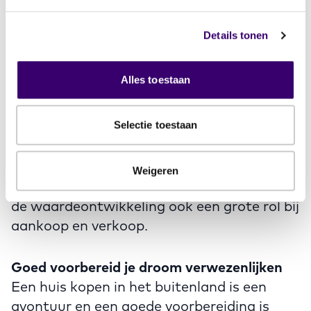
Nederland benutten voor de aankoop of
aanbetaling.
Details tonen
Wat als je in een andere valuta betaalt?
Alles toestaan
Koop je een huis buiten de eurozone? Dan
heb je ook te maken met
Selectie toestaan
wisselkoersrisico’s. De koers kan stijgen of
dalen en zo je maandlasten beïnvloeden.
Ook huurinkomsten kunnen hierdoor
Weigeren
schommelen. Wisselkoersen spelen naast
de waardeontwikkeling ook een grote rol bij
aankoop en verkoop.
Goed voorbereid je droom verwezenlijken
Een huis kopen in het buitenland is een
avontuur en een goede voorbereiding is