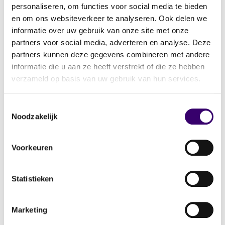
Het biedingsproces is per land verschillend.
personaliseren, om functies voor social media te bieden
In sommige landen is een bod direct
en om ons websiteverkeer te analyseren. Ook delen we
bindend en wordt een aanbetaling van 5-
informatie over uw gebruik van onze site met onze
partners voor social media, adverteren en analyse. Deze
20% gevraagd. Vaak moet je al bij je bod
partners kunnen deze gegevens combineren met andere
aantonen dat je kunt betalen, bijvoorbeeld
informatie die u aan ze heeft verstrekt of die ze hebben
met een bankgarantie.
verzameld op basis van uw gebruik van hun services.
De financiering is vaak minder flexibel dan
Toestemmingsselectie
Noodzakelijk
in Nederland. Banken financieren meestal
slechts 50-80% van de woningwaarde. De
looptijd is vaak korter en een grotere
Voorkeuren
aflossing kan vereist zijn. Als buitenlander
kun je extra voorwaarden tegenkomen.
Statistieken
Nederlandse banken financieren geen
woningen in het buitenland, maar je kunt
Marketing
mogelijk de overwaarde van je huis in