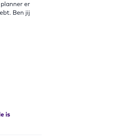
 planner er
bt. Ben jij
e is