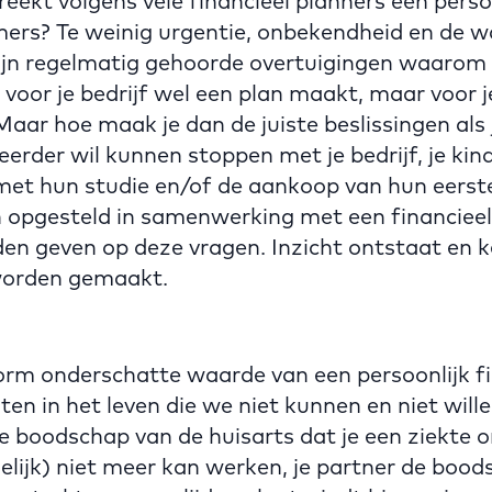
kt volgens vele financieel planners een persoo
ers? Te weinig urgentie, onbekendheid en de w
ijn regelmatig gehoorde overtuigingen waarom d
je voor je bedrijf wel een plan maakt, maar voor j
. Maar hoe maak je dan de juiste beslissingen als 
 eerder wil kunnen stoppen met je bedrijf, je ki
 met hun studie en/of de aankoop van hun eerst
an opgesteld in samenwerking met een financiee
den geven op deze vragen. Inzicht ontstaat en 
worden gemaakt.
orm onderschatte waarde van een persoonlijk fi
en in het leven die we niet kunnen en niet wille
e boodschap van de huisarts dat je een ziekte 
jdelijk) niet meer kan werken, je partner de boo