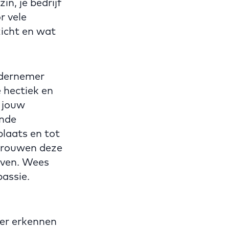
in, je bedrijf
r vele
zicht en wat
ondernemer
 hectiek en
t jouw
ende
plaats en tot
rtrouwen deze
leven. Wees
passie.
ner erkennen