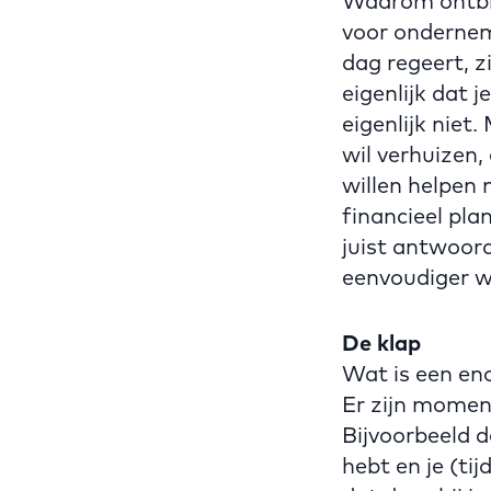
Waarom ontbree
voor ondernem
dag regeert, z
eigenlijk dat 
eigenlijk niet
wil verhuizen,
willen helpen
financieel pl
juist antwoor
eenvoudiger 
De klap
Wat is een en
Er zijn moment
Bijvoorbeeld d
hebt en je (ti