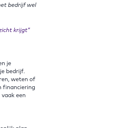
t bedrijf wel
icht krijgt”
n je
e bedrijf.
ren, weten of
n financiering
 vaak een