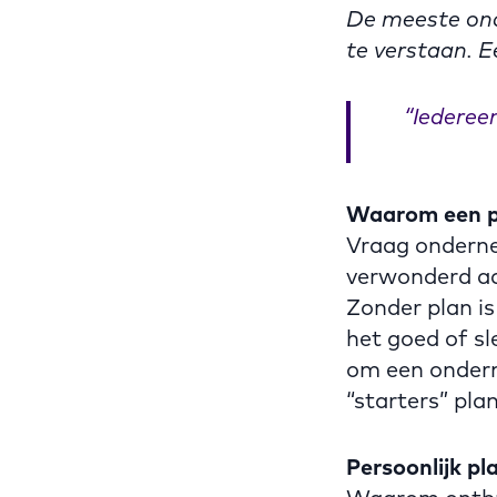
De meeste ond
te verstaan. E
“Iedereen
Waarom een p
Vraag onderne
verwonderd aan
Zonder plan i
het goed of sl
om een onder
“starters” plan
Persoonlijk pl