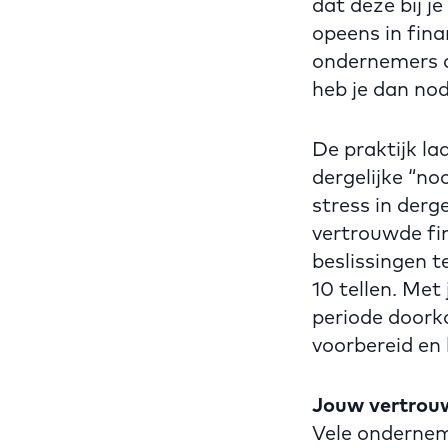
dat deze bij je
opeens in fina
ondernemers aa
heb je dan nod
De praktijk la
dergelijke “no
stress in derg
vertrouwde fin
beslissingen 
10 tellen. Me
periode doorko
voorbereid en 
Jouw vertrou
Vele ondernem