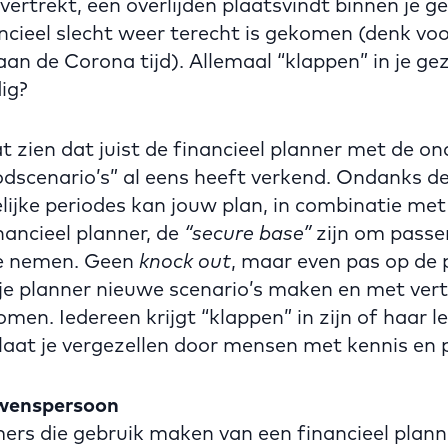
 vertrekt, een overlijden plaatsvindt binnen je gez
ncieel slecht weer terecht is gekomen (denk voo
n de Corona tijd). Allemaal “klappen” in je ge
ig?
at zien dat juist de financieel planner met de 
odscenario’s” al eens heeft verkend. Ondanks de
elijke periodes kan jouw plan, in combinatie me
ancieel planner, de
“secure base”
zijn om pass
te nemen. Geen
knock out
, maar even pas op de 
t je planner nieuwe scenario’s maken en met ve
men. Iedereen krijgt “klappen” in zijn of haar 
laat je vergezellen door mensen met kennis en 
wenspersoon
ers die gebruik maken van een financieel plan