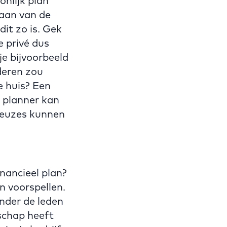
nlijk plan
aan van de
it zo is. Gek
e privé dus
je bijvoorbeeld
nderen zou
e huis? Een
l planner kan
keuzes kunnen
nancieel plan?
n voorspellen.
onder de leden
dschap heeft