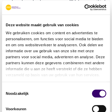
standaard rekennormen. Dit kan positief
uitpakken voor wat je kunt lenen.
Verzilver- of opeethypotheken –
Dit
maakt het mogelijk om de overwaarde
Deze website maakt gebruik van cookies
van je woning op te nemen. Vaak ook
We gebruiken cookies om content en advertenties te
zonder dat je maandelijks hoeft af te
personaliseren, om functies voor social media te bieden
lossen. Een interessante optie als je extra
en om ons websiteverkeer te analyseren. Ook delen we
financiële ruimte wilt creëren zonder te
informatie over uw gebruik van onze site met onze
verhuizen.
partners voor social media, adverteren en analyse. Deze
partners kunnen deze gegevens combineren met andere
informatie die u aan ze heeft verstrekt of die ze hebben
Deze verruimingen maken het mogelijk om
verzameld op basis van uw gebruik van hun services.
op latere leeftijd nog steeds een passende
hypotheek af te sluiten, of je woning als
Toestemmingsselectie
financiële buffer te gebruiken.
Noodzakelijk
Overwaarde benutten: schenken bij leven
Voorkeuren