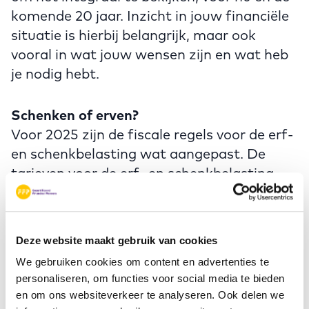
komende 20 jaar. Inzicht in jouw financiële
situatie is hierbij belangrijk, maar ook
vooral in wat jouw wensen zijn en wat heb
je nodig hebt.
Schenken of erven?
Voor 2025 zijn de fiscale regels voor de erf-
en schenkbelasting wat aangepast. De
tarieven voor de erf- en schenkbelasting
zijn gelijk, bij de vrijstellingen zijn er wat
verschillen. Zo kun je in 2025 je kleinkind €
2.690 belastingvrij schenken. Neem je het
Deze website maakt gebruik van cookies
kleinkind op in je testament, dan is €
We gebruiken cookies om content en advertenties te
25.490 vrij van erfbelasting. Voor een
personaliseren, om functies voor social media te bieden
achterkleinkind geldt echter weer de
en om ons websiteverkeer te analyseren. Ook delen we
vrijstelling van € 2.690.