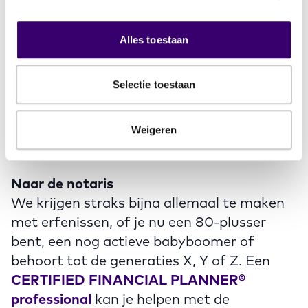
Op de vraag of schenken verstandiger is
Alles toestaan
dan erven is geen eenduidig antwoord te
geven. Dat hangt van veel factoren af en is
voor iedereen weer anders. Een CERTIFIED
Selectie toestaan
FINANCIAL PLANNER® professional kan
dit voor je bekijken en kijkt hierbij naar de
Weigeren
fiscale en juridische aspecten.
Naar de notaris
We krijgen straks bijna allemaal te maken
met erfenissen, of je nu een 80-plusser
bent, een nog actieve babyboomer of
behoort tot de generaties X, Y of Z. Een
CERTIFIED FINANCIAL PLANNER®
professional
kan je helpen met de