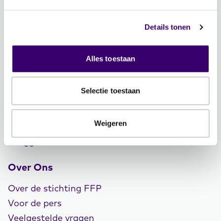
Word ambassadeur!
Evenementen
Details tonen
Schrijf je in voor de nieuwsbrief: Jouw Plan –
Financiële planning voor een goed leven!
Alles toestaan
Lidmaatschap
Selectie toestaan
Word CFP® professional
CFP® keurmerk en register
Weigeren
Veelgestelde vragen
Inloggen
Over Ons
Over de stichting FFP
Voor de pers
Veelgestelde vragen