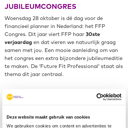
JUBILEUMCONGRES
Woensdag 28 oktober is dé dag voor de
financieel planner in Nederland: het FFP
Congres. Dit jaar viert FFP haar
30ste
verjaardag
en dat vieren we natuurlijk graag
samen met jou. Een mooie aanleiding om van
het congres een extra bijzondere jubileumeditie
te maken. De ‘Future Fit Professional’ staat als
thema dit jaar centraal.
De voorinschrijvingen zijn geopend. Zet de
datum alvast in je agenda en houd onze
website in de gaten voor de laatste updates
over het programma.
Deze website maakt gebruik van cookies
We gebruiken cookies om content en advertenties te