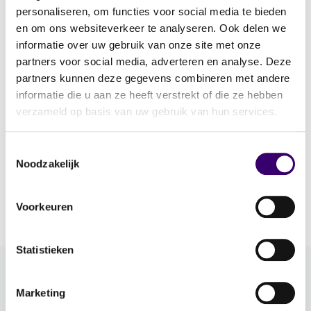
We maken er samen een feestelijke editie van.
personaliseren, om functies voor social media te bieden
Zien we je daar?
en om ons websiteverkeer te analyseren. Ook delen we
informatie over uw gebruik van onze site met onze
partners voor social media, adverteren en analyse. Deze
NBC Congrescentrum
in
Nieuwegein
partners kunnen deze gegevens combineren met andere
Woensdag 28 oktober 2026
informatie die u aan ze heeft verstrekt of die ze hebben
verzameld op basis van uw gebruik van hun services.
Meer informatie en het programma vind je op
Toestemmingsselectie
onze eventwebsite
FFPCongres.nl
Noodzakelijk
Voorkeuren
Statistieken
Meer FFP
Marketing