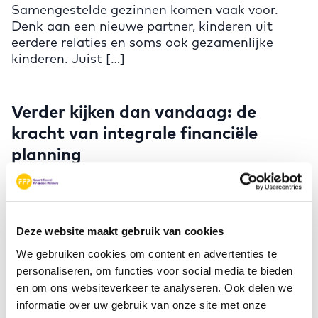
Samengestelde gezinnen komen vaak voor.
Denk aan een nieuwe partner, kinderen uit
eerdere relaties en soms ook gezamenlijke
kinderen. Juist […]
Verder kijken dan vandaag: de
kracht van integrale financiële
planning
3 juni 2026
Financiële planning stopt niet bij één generatie.
Vaak denken we bij financiële planning aan ons
Deze website maakt gebruik van cookies
eigeninkomen, vermogen en toekomst. Maar
[…]
We gebruiken cookies om content en advertenties te
personaliseren, om functies voor social media te bieden
en om ons websiteverkeer te analyseren. Ook delen we
Een tweede kans op liefde, met een
informatie over uw gebruik van onze site met onze