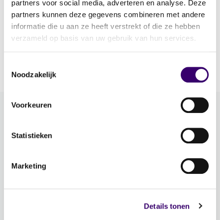
partners voor social media, adverteren en analyse. Deze
solide financieel fundament
partners kunnen deze gegevens combineren met andere
28 mei 2026
informatie die u aan ze heeft verstrekt of die ze hebben
verzameld op basis van uw gebruik van hun services.
Een tweede kans op liefde is prachtig. Maar
samenwonen na een eerdere relatie is
financieel vaak een stuk complexer dan […]
Toestemmingsselectie
Noodzakelijk
Voorkeuren
Meer FFP
Statistieken
Word ambassadeur!
Evenementen
Marketing
Schrijf je in voor de nieuwsbrief: Jouw Plan –
Financiële planning voor een goed leven!
Details tonen
Lidmaatschap