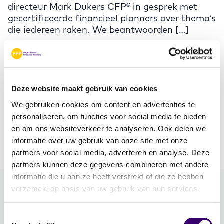
directeur Mark Dukers CFP® in gesprek met
gecertificeerde financieel planners over thema’s
die iedereen raken. We beantwoorden […]
Koopkracht of keuzekracht? Wat
kun en wil jij kopen van je inkomen?
Deze website maakt gebruik van cookies
30 oktober 2025
We gebruiken cookies om content en advertenties te
De Tweede Kamerverkiezingen zijn voorbij. Het
personaliseren, om functies voor social media te bieden
is tijd om vooruit te blikken. Er wordt veel
en om ons websiteverkeer te analyseren. Ook delen we
gesproken over de koopkracht van […]
informatie over uw gebruik van onze site met onze
partners voor social media, adverteren en analyse. Deze
partners kunnen deze gegevens combineren met andere
informatie die u aan ze heeft verstrekt of die ze hebben
verzameld op basis van uw gebruik van hun services.
Meer FFP
Toestemmingsselectie
Word ambassadeur!