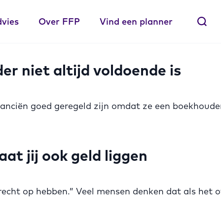
dvies
Over FFP
Vind een planner
 niet altijd voldoende is
anciën goed geregeld zijn omdat ze een boekhouder 
at jij ook geld liggen
 recht op hebben.” Veel mensen denken dat als het ov