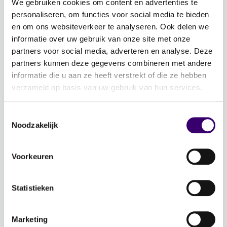
We gebruiken cookies om content en advertenties te
personaliseren, om functies voor social media te bieden
Word ambassadeur!
en om ons websiteverkeer te analyseren. Ook delen we
Evenementen
informatie over uw gebruik van onze site met onze
Schrijf je in voor de nieuwsbrief: Jouw Plan –
partners voor social media, adverteren en analyse. Deze
Financiële planning voor een goed leven!
partners kunnen deze gegevens combineren met andere
informatie die u aan ze heeft verstrekt of die ze hebben
verzameld op basis van uw gebruik van hun services.
Lidmaatschap
Word CFP® professional
Toestemmingsselectie
CFP® keurmerk en register
Noodzakelijk
Veelgestelde vragen
Inloggen
Voorkeuren
Over Ons
Statistieken
Over de stichting FFP
Voor de pers
Marketing