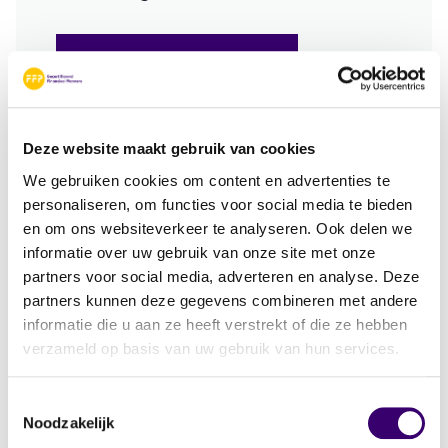
Voorkeuren wijzigen
Deze website maakt gebruik van cookies
We gebruiken cookies om content en advertenties te
Ook te beluisteren via:
personaliseren, om functies voor social media te bieden
en om ons websiteverkeer te analyseren. Ook delen we
informatie over uw gebruik van onze site met onze
partners voor social media, adverteren en analyse. Deze
Over de podcast serie
partners kunnen deze gegevens combineren met andere
Je financiën op orde hebben voor nu en later.
informatie die u aan ze heeft verstrekt of die ze hebben
Wie wil dat niet? In deze podcast serie ‘Over
verzameld op basis van uw gebruik van hun services.
geld en goed leven’ richten we ons op allerlei
financiële zaken, zoals je pensioen, je
Toestemmingsselectie
spaargeld, echtscheiding, je hypotheek en je
Noodzakelijk
bedrijf. Wie weet zitten er een paar mooie tips