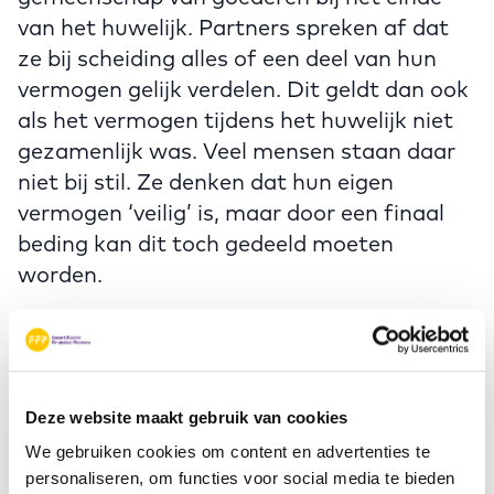
van het huwelijk. Partners spreken af dat
ze bij scheiding alles of een deel van hun
vermogen gelijk verdelen. Dit geldt dan ook
als het vermogen tijdens het huwelijk niet
gezamenlijk was. Veel mensen staan daar
niet bij stil. Ze denken dat hun eigen
vermogen ‘veilig’ is, maar door een finaal
beding kan dit toch gedeeld moeten
worden.
Rekenvoorbeeld
Dennis en Sara hebben huwelijkse
voorwaarden met een periodiek
Deze website maakt gebruik van cookies
verrekenbeding. Onder inkomen valt salaris
We gebruiken cookies om content en advertenties te
en winst uit onderneming. Ze voeren het
personaliseren, om functies voor social media te bieden