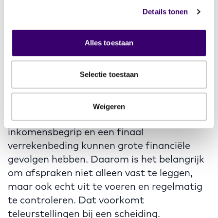
relevant was. De uitkomst is dus heel
Details tonen
anders dan zij verwacht hadden.
Alles toestaan
Conclusie
Selectie toestaan
Huwelijkse voorwaarden geven
duidelijkheid, maar alleen als partijen goed
weten wat erin staat en wat dat betekent.
Weigeren
Het periodiek verrekenbeding, het
inkomensbegrip en een finaal
verrekenbeding kunnen grote financiële
gevolgen hebben. Daarom is het belangrijk
om afspraken niet alleen vast te leggen,
maar ook echt uit te voeren en regelmatig
te controleren. Dat voorkomt
teleurstellingen bij een scheiding.