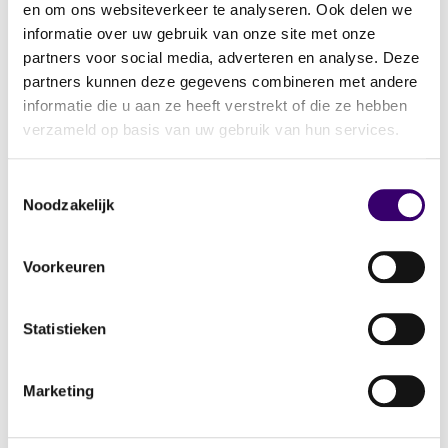
en om ons websiteverkeer te analyseren. Ook delen we
beding 15 jaar lang niet uit.
informatie over uw gebruik van onze site met onze
partners voor social media, adverteren en analyse. Deze
Dennis spaart in die jaren € 80.000 op
partners kunnen deze gegevens combineren met andere
zijn privérekening
informatie die u aan ze heeft verstrekt of die ze hebben
Sara spaart € 10.000
verzameld op basis van uw gebruik van hun services.
Totaal overgespaard vermogen: €
90.000
Toestemmingsselectie
Noodzakelijk
Omdat ze nooit jaarlijks hebben verrekend,
Voorkeuren
wordt het gehele bedrag gezien als
gemeenschappelijk te verrekenen
vermogen. Bij scheiding krijgt ieder recht op
Statistieken
de helft: € 45.000.
Marketing
Dennis dacht dat zijn € 80.000 privé was.
Sara dacht dat haar kleine spaarsaldo niet