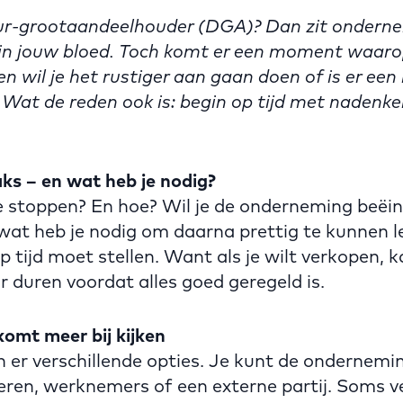
eur-grootaandeelhouder (DGA)? Dan zit onder
k in jouw bloed. Toch komt er een moment waaro
en wil je het rustiger aan gaan doen of is er ee
Wat de reden ook is: begin op tijd met nadenke
aks – en wat heb je nodig?
e stoppen? En hoe? Wil je de onderneming beëin
wat heb je nodig om daarna prettig te kunnen l
op tijd moet stellen. Want als je wilt verkopen,
aar duren voordat alles goed geregeld is.
omt meer bij kijken
jn er verschillende opties. Je kunt de ondernem
eren, werknemers of een externe partij. Soms v