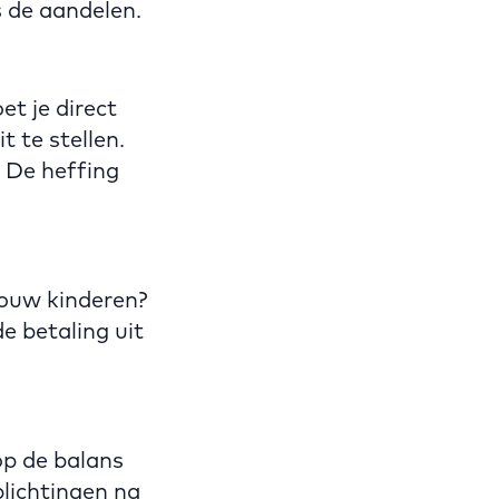
s de aandelen.
et je direct
 te stellen.
. De heffing
jouw kinderen?
e betaling uit
op de balans
lichtingen na