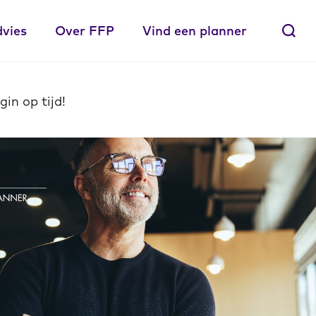
dvies
Over FFP
Vind een planner
in op tijd!