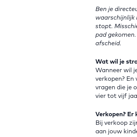
Ben je direct
waarschijnlij
stopt. Misschi
pad gekomen. 
afscheid.
Wat wil je str
Wanneer wil j
verkopen? En 
vragen die je 
vier tot vijf j
Verkopen? Er k
Bij verkoop zi
aan jouw kind