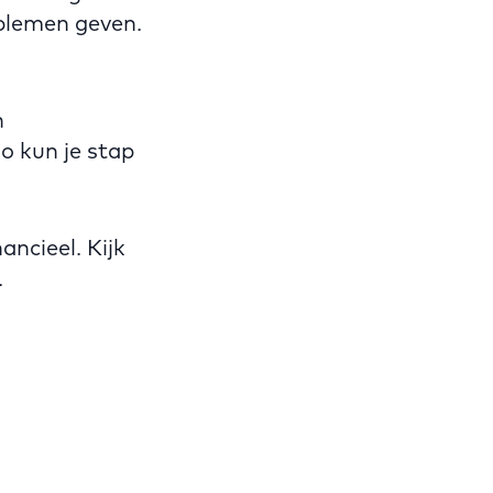
oblemen geven.
n
o kun je stap
nancieel. Kijk
.