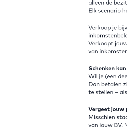
alleen de bezi
Elk scenario h
Verkoop je bij
inkomstenbelas
Verkoopt jouw 
van inkomstenb
Schenken kan 
Wil je (een de
Dan betalen zi
te stellen – a
Vergeet jouw p
Misschien staa
van jouw BV. 