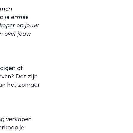
nemen
p je ermee
n koper op jouw
n over jouw
digen of
even? Dat zijn
 kan het zomaar
ing verkopen
erkoop je