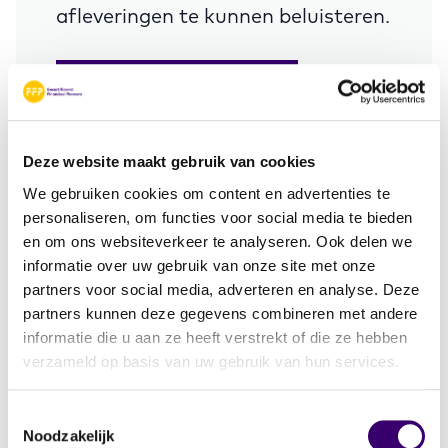
afleveringen te kunnen beluisteren.
Voorkeuren wijzigen
Deze website maakt gebruik van cookies
We gebruiken cookies om content en advertenties te
personaliseren, om functies voor social media te bieden
Ook te beluisteren via:
en om ons websiteverkeer te analyseren. Ook delen we
informatie over uw gebruik van onze site met onze
partners voor social media, adverteren en analyse. Deze
Over de podcast serie
partners kunnen deze gegevens combineren met andere
informatie die u aan ze heeft verstrekt of die ze hebben
Je financiën op orde hebben voor nu en later.
verzameld op basis van uw gebruik van hun services.
Wie wil dat niet? In deze podcast serie ‘Over
geld en goed leven’ richten we ons op allerlei
financiële zaken, zoals je pensioen, je
Toestemmingsselectie
spaargeld, echtscheiding, je hypotheek en je
Noodzakelijk