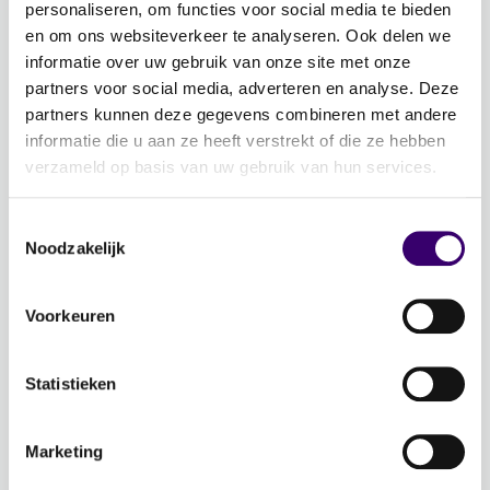
personaliseren, om functies voor social media te bieden
Evenementen
en om ons websiteverkeer te analyseren. Ook delen we
Schrijf je in voor de nieuwsbrief: Jouw Plan –
informatie over uw gebruik van onze site met onze
partners voor social media, adverteren en analyse. Deze
Financiële planning voor een goed leven!
partners kunnen deze gegevens combineren met andere
informatie die u aan ze heeft verstrekt of die ze hebben
Lidmaatschap
verzameld op basis van uw gebruik van hun services.
Word CFP® professional
CFP® keurmerk en register
Toestemmingsselectie
Noodzakelijk
Veelgestelde vragen
Inloggen
Voorkeuren
Over Ons
Statistieken
Over de stichting FFP
Voor de pers
Marketing
Veelgestelde vragen