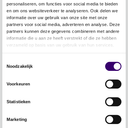
Word ambassadeur!
personaliseren, om functies voor social media te bieden
Evenementen
en om ons websiteverkeer te analyseren. Ook delen we
informatie over uw gebruik van onze site met onze
Schrijf je in voor de nieuwsbrief: Jouw Plan –
partners voor social media, adverteren en analyse. Deze
Financiële planning voor een goed leven!
partners kunnen deze gegevens combineren met andere
informatie die u aan ze heeft verstrekt of die ze hebben
Lidmaatschap
verzameld op basis van uw gebruik van hun services.
Word CFP® professional
Toestemmingsselectie
CFP® keurmerk en register
Noodzakelijk
Veelgestelde vragen
Inloggen
Voorkeuren
Over Ons
Statistieken
Over de stichting FFP
Voor de pers
Marketing
Veelgestelde vragen