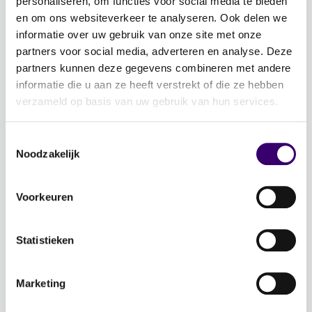
personaliseren, om functies voor social media te bieden
Evenementen
en om ons websiteverkeer te analyseren. Ook delen we
Schrijf je in voor de nieuwsbrief: Jouw Plan –
informatie over uw gebruik van onze site met onze
Financiële planning voor een goed leven!
partners voor social media, adverteren en analyse. Deze
partners kunnen deze gegevens combineren met andere
Lidmaatschap
informatie die u aan ze heeft verstrekt of die ze hebben
verzameld op basis van uw gebruik van hun services.
Word CFP® professional
CFP® keurmerk en register
Toestemmingsselectie
Noodzakelijk
Veelgestelde vragen
Inloggen
Voorkeuren
Over Ons
Statistieken
Over de stichting FFP
Voor de pers
Marketing
Veelgestelde vragen
Contactgegevens