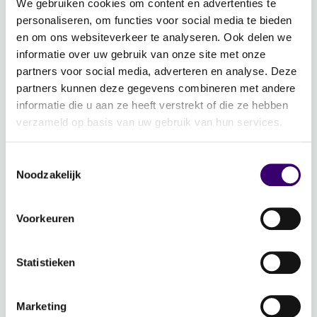
We gebruiken cookies om content en advertenties te
personaliseren, om functies voor social media te bieden
Word ambassadeur!
en om ons websiteverkeer te analyseren. Ook delen we
Evenementen
informatie over uw gebruik van onze site met onze
Schrijf je in voor de nieuwsbrief: Jouw Plan –
partners voor social media, adverteren en analyse. Deze
Financiële planning voor een goed leven!
partners kunnen deze gegevens combineren met andere
informatie die u aan ze heeft verstrekt of die ze hebben
verzameld op basis van uw gebruik van hun services.
Lidmaatschap
Word CFP® professional
Toestemmingsselectie
CFP® keurmerk en register
Noodzakelijk
Veelgestelde vragen
Inloggen
Voorkeuren
Over Ons
Statistieken
Over de stichting FFP
Voor de pers
Marketing