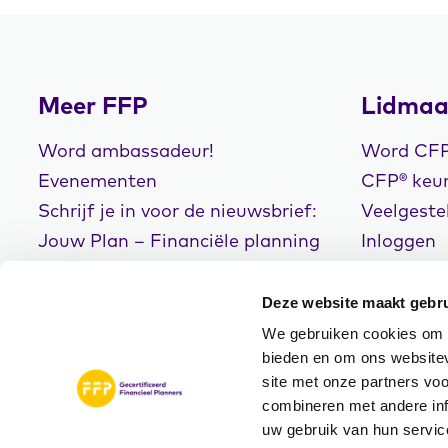
Meer FFP
Lidmaa
Word ambassadeur!
Word CFP®
Evenementen
CFP® keur
Schrijf je in voor de nieuwsbrief:
Veelgeste
Jouw Plan – Financiële planning
Inloggen
voor een goed leven!
Deze website maakt gebru
We gebruiken cookies om c
bieden en om ons websitev
site met onze partners vo
© Copyright 2026
Disclaimer
Privacyve
combineren met andere inf
FFP
Algemene Voorwaarde
uw gebruik van hun servic