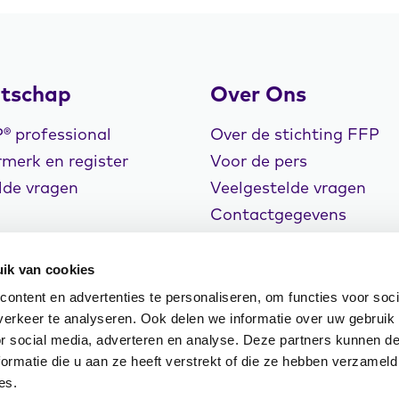
tschap
Over Ons
 professional
Over de stichting FFP
merk en register
Voor de pers
lde vragen
Veelgestelde vragen
Contactgegevens
Vacatures
ik van cookies
ontent en advertenties te personaliseren, om functies voor soci
erkeer te analyseren. Ook delen we informatie over uw gebruik
or social media, adverteren en analyse. Deze partners kunnen 
rklaring
Cookiebeleid
Klachtenregeling
ormatie die u aan ze heeft verstrekt of die ze hebben verzameld
n Events
es.