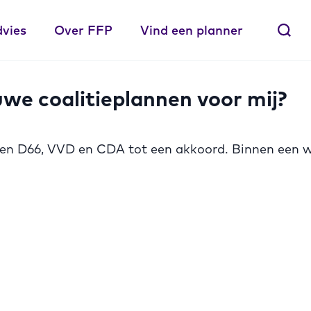
dvies
Over FFP
Vind een planner
we coalitieplannen voor mij?
jen D66, VVD en CDA tot een akkoord. Binnen een 