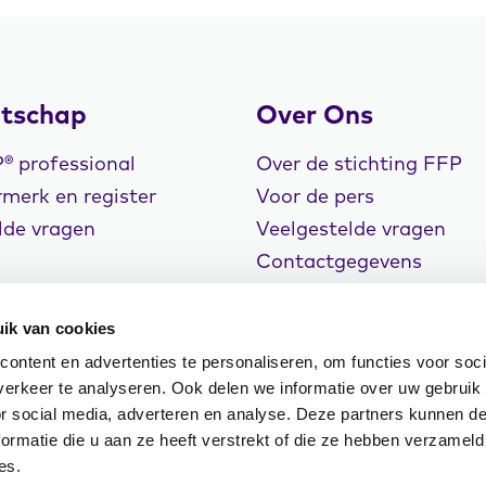
tschap
Over Ons
 professional
Over de stichting FFP
merk en register
Voor de pers
lde vragen
Veelgestelde vragen
Contactgegevens
Vacatures
ik van cookies
ontent en advertenties te personaliseren, om functies voor soci
erkeer te analyseren. Ook delen we informatie over uw gebruik
or social media, adverteren en analyse. Deze partners kunnen 
rklaring
Cookiebeleid
Klachtenregeling
ormatie die u aan ze heeft verstrekt of die ze hebben verzameld
n Events
es.