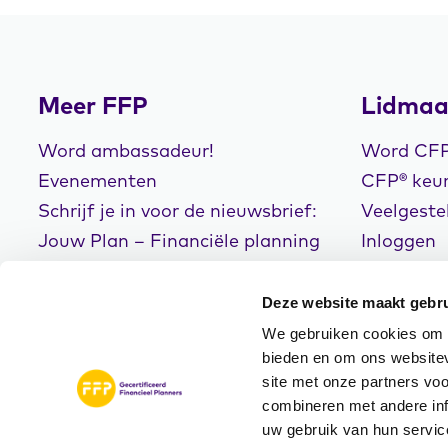
Meer FFP
Lidmaa
Word ambassadeur!
Word CFP®
Evenementen
CFP® keur
Schrijf je in voor de nieuwsbrief:
Veelgeste
Jouw Plan – Financiële planning
Inloggen
voor een goed leven!
Deze website maakt gebru
We gebruiken cookies om c
bieden en om ons websitev
site met onze partners vo
© Copyright 2026
Disclaimer
Privacyve
combineren met andere inf
FFP
Algemene Voorwaarde
uw gebruik van hun servic