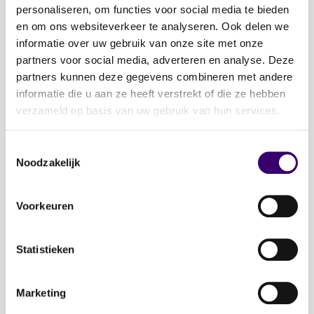
Word ambassadeur!
personaliseren, om functies voor social media te bieden
Evenementen
en om ons websiteverkeer te analyseren. Ook delen we
informatie over uw gebruik van onze site met onze
Schrijf je in voor de nieuwsbrief: Jouw Plan –
partners voor social media, adverteren en analyse. Deze
Financiële planning voor een goed leven!
partners kunnen deze gegevens combineren met andere
informatie die u aan ze heeft verstrekt of die ze hebben
Lidmaatschap
verzameld op basis van uw gebruik van hun services.
Word CFP® professional
Toestemmingsselectie
CFP® keurmerk en register
Noodzakelijk
Veelgestelde vragen
Inloggen
Voorkeuren
Over Ons
Statistieken
Over de stichting FFP
Voor de pers
Marketing
Veelgestelde vragen