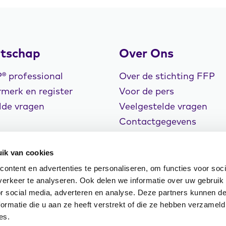
tschap
Over Ons
 professional
Over de stichting FFP
merk en register
Voor de pers
lde vragen
Veelgestelde vragen
Contactgegevens
Vacatures
ik van cookies
ontent en advertenties te personaliseren, om functies voor soci
erkeer te analyseren. Ook delen we informatie over uw gebruik
or social media, adverteren en analyse. Deze partners kunnen 
rklaring
Cookiebeleid
Klachtenregeling
ormatie die u aan ze heeft verstrekt of die ze hebben verzameld
n Events
es.