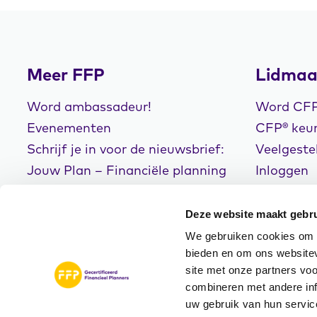
Meer FFP
Lidmaa
Word ambassadeur!
Word CFP®
Evenementen
CFP® keur
Schrijf je in voor de nieuwsbrief:
Veelgeste
Jouw Plan – Financiële planning
Inloggen
voor een goed leven!
Deze website maakt gebru
We gebruiken cookies om c
bieden en om ons websitev
site met onze partners vo
© Copyright 2026
Disclaimer
Privacyve
combineren met andere inf
FFP
Algemene Voorwaarde
uw gebruik van hun servic