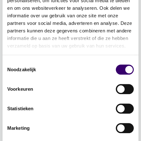
personaliseren, om functies voor social media te bieden
Evenementen
en om ons websiteverkeer te analyseren. Ook delen we
Schrijf je in voor de nieuwsbrief: Jouw Plan –
informatie over uw gebruik van onze site met onze
Financiële planning voor een goed leven!
partners voor social media, adverteren en analyse. Deze
partners kunnen deze gegevens combineren met andere
Lidmaatschap
informatie die u aan ze heeft verstrekt of die ze hebben
verzameld op basis van uw gebruik van hun services.
Word CFP® professional
CFP® keurmerk en register
Toestemmingsselectie
Noodzakelijk
Veelgestelde vragen
Inloggen
Voorkeuren
Over Ons
Statistieken
Over de stichting FFP
Voor de pers
Marketing
Veelgestelde vragen
Contactgegevens