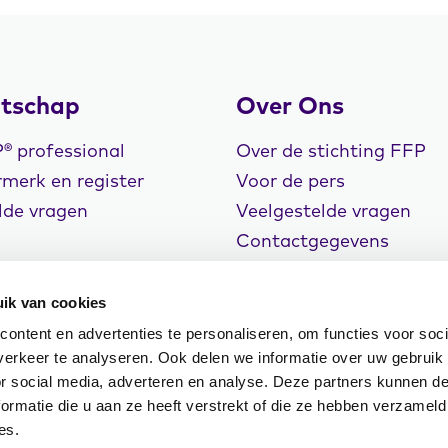
tschap
Over Ons
 professional
Over de stichting FFP
merk en register
Voor de pers
lde vragen
Veelgestelde vragen
Contactgegevens
Vacatures
ik van cookies
ontent en advertenties te personaliseren, om functies voor soci
erkeer te analyseren. Ook delen we informatie over uw gebruik
or social media, adverteren en analyse. Deze partners kunnen 
rklaring
Cookiebeleid
Klachtenregeling
ormatie die u aan ze heeft verstrekt of die ze hebben verzameld
n Events
es.