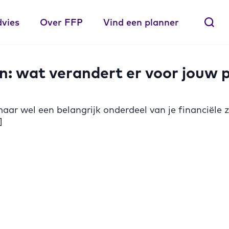
dvies
Over FFP
Vind een planner
wat verandert er voor jouw part
maar wel een belangrijk onderdeel van je financiële 
]