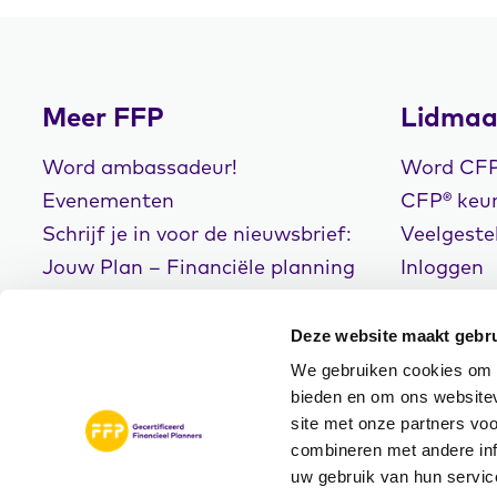
Meer FFP
Lidmaa
Word ambassadeur!
Word CFP®
Evenementen
CFP® keur
Schrijf je in voor de nieuwsbrief:
Veelgeste
Jouw Plan – Financiële planning
Inloggen
voor een goed leven!
Deze website maakt gebru
We gebruiken cookies om c
bieden en om ons websitev
site met onze partners vo
© Copyright 2026
Disclaimer
Privacyve
combineren met andere inf
FFP
Algemene Voorwaarde
uw gebruik van hun servic