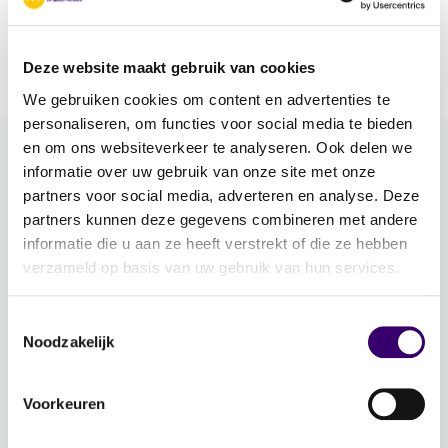
Zorg dat jouw nabestaanden niet voor
vervelende verrassingen staan Pensioen is voor
veel mensen iets voor later. Maar wat als […]
Deze website maakt gebruik van cookies
We gebruiken cookies om content en advertenties te
personaliseren, om functies voor social media te bieden
en om ons websiteverkeer te analyseren. Ook delen we
informatie over uw gebruik van onze site met onze
Meer FFP
partners voor social media, adverteren en analyse. Deze
partners kunnen deze gegevens combineren met andere
Word ambassadeur!
informatie die u aan ze heeft verstrekt of die ze hebben
Evenementen
verzameld op basis van uw gebruik van hun services.
Schrijf je in voor de nieuwsbrief: Jouw Plan –
Financiële planning voor een goed leven!
Toestemmingsselectie
Noodzakelijk
Lidmaatschap
Voorkeuren
Word CFP® professional
CFP® keurmerk en register