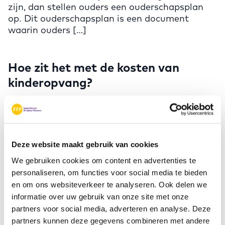
zijn, dan stellen ouders een ouderschapsplan
op. Dit ouderschapsplan is een document
waarin ouders […]
Hoe zit het met de kosten van
kinderopvang?
4 juli 2023
De overheid wil ondersteunen en stimuleren
dat ouders met jonge kinderen deelnemen aan
de arbeidsmarkt. Daarom kun je als ouder […]
Deze website maakt gebruik van cookies
We gebruiken cookies om content en advertenties te
personaliseren, om functies voor social media te bieden
Wat kost het als je kind gaat
en om ons websiteverkeer te analyseren. Ook delen we
studeren?
informatie over uw gebruik van onze site met onze
partners voor social media, adverteren en analyse. Deze
4 juli 2023
partners kunnen deze gegevens combineren met andere