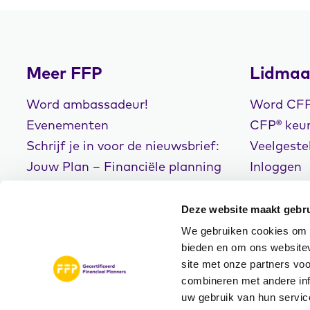
Meer FFP
Lidmaa
Word ambassadeur!
Word CFP®
Evenementen
CFP® keur
Schrijf je in voor de nieuwsbrief:
Veelgeste
Jouw Plan – Financiële planning
Inloggen
voor een goed leven!
Deze website maakt gebru
We gebruiken cookies om c
bieden en om ons websitev
site met onze partners vo
© Copyright 2026
Disclaimer
Privacyve
combineren met andere inf
FFP
Algemene Voorwaarde
uw gebruik van hun servic