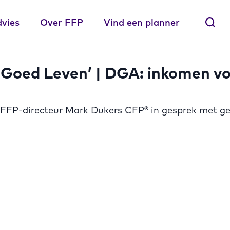
dvies
Over FFP
Vind een planner
Goed Leven’ | DGA: inkomen voo
FFP-directeur Mark Dukers CFP® in gesprek met gece