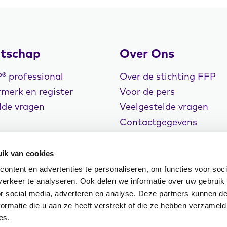
tschap
Over Ons
 professional
Over de stichting FFP
merk en register
Voor de pers
lde vragen
Veelgestelde vragen
Contactgegevens
Vacatures
ik van cookies
ontent en advertenties te personaliseren, om functies voor soci
erkeer te analyseren. Ook delen we informatie over uw gebruik
or social media, adverteren en analyse. Deze partners kunnen 
rklaring
Cookiebeleid
Klachtenregeling
ormatie die u aan ze heeft verstrekt of die ze hebben verzameld
n Events
es.