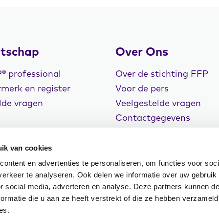
tschap
Over Ons
 professional
Over de stichting FFP
merk en register
Voor de pers
lde vragen
Veelgestelde vragen
Contactgegevens
Vacatures
ik van cookies
ontent en advertenties te personaliseren, om functies voor soci
erkeer te analyseren. Ook delen we informatie over uw gebruik
or social media, adverteren en analyse. Deze partners kunnen 
rklaring
Cookiebeleid
Klachtenregeling
ormatie die u aan ze heeft verstrekt of die ze hebben verzameld
n Events
es.