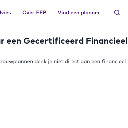
dvies
Over FFP
Vind een planner
 een Gecertificeerd Financieel
j trouwplannen denk je niet direct aan een financieel