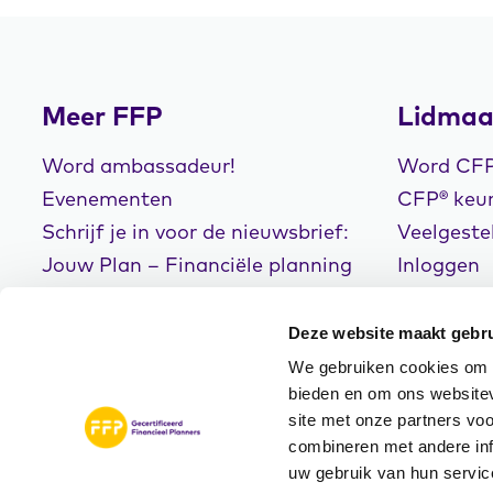
Meer FFP
Lidmaa
Word ambassadeur!
Word CFP®
Evenementen
CFP® keur
Schrijf je in voor de nieuwsbrief:
Veelgeste
Jouw Plan – Financiële planning
Inloggen
voor een goed leven!
Deze website maakt gebru
We gebruiken cookies om c
bieden en om ons websitev
site met onze partners vo
© Copyright 2026
Disclaimer
Privacyve
combineren met andere inf
FFP
Algemene Voorwaarde
uw gebruik van hun servic