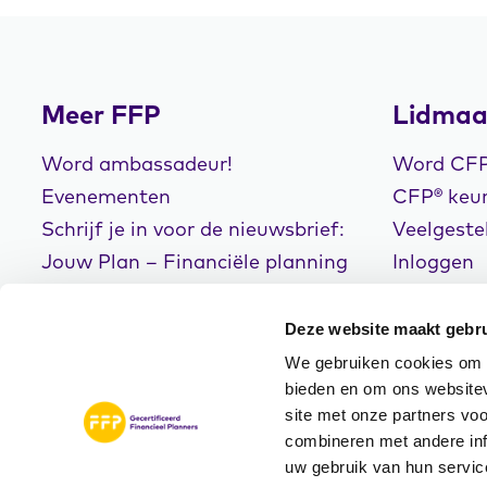
Meer FFP
Lidmaa
Word ambassadeur!
Word CFP®
Evenementen
CFP® keur
Schrijf je in voor de nieuwsbrief:
Veelgeste
Jouw Plan – Financiële planning
Inloggen
voor een goed leven!
Deze website maakt gebru
We gebruiken cookies om c
bieden en om ons websitev
site met onze partners vo
© Copyright 2026
Disclaimer
Privacyve
combineren met andere inf
FFP
Algemene Voorwaarde
uw gebruik van hun servic