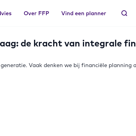
dvies
Over FFP
Vind een planner
aag: de kracht van integrale fi
én generatie. Vaak denken we bij financiële plannin