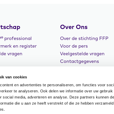
tschap
Over Ons
 professional
Over de stichting FFP
merk en register
Voor de pers
lde vragen
Veelgestelde vragen
Contactgegevens
Vacatures
ik van cookies
ontent en advertenties te personaliseren, om functies voor soci
erkeer te analyseren. Ook delen we informatie over uw gebruik
or social media, adverteren en analyse. Deze partners kunnen 
rklaring
Cookiebeleid
Klachtenregeling
ormatie die u aan ze heeft verstrekt of die ze hebben verzameld
n Events
es.