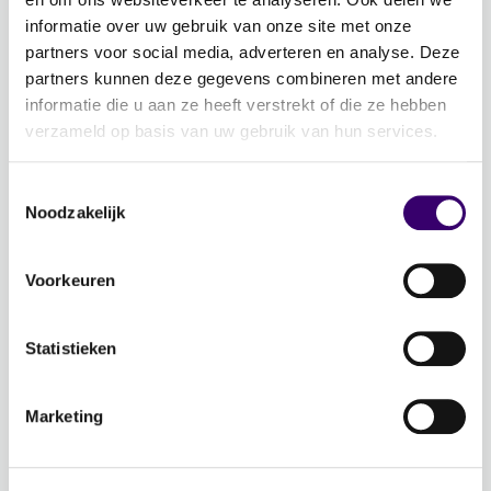
Financiële planning voor een goed leven!
informatie over uw gebruik van onze site met onze
partners voor social media, adverteren en analyse. Deze
Lidmaatschap
partners kunnen deze gegevens combineren met andere
informatie die u aan ze heeft verstrekt of die ze hebben
Word CFP® professional
verzameld op basis van uw gebruik van hun services.
CFP® keurmerk en register
Veelgestelde vragen
Toestemmingsselectie
Noodzakelijk
Inloggen
Over Ons
Voorkeuren
Over de stichting FFP
Statistieken
Voor de pers
Veelgestelde vragen
Marketing
Contactgegevens
Vacatures