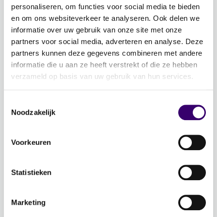
Word ambassadeur!
personaliseren, om functies voor social media te bieden
Evenementen
en om ons websiteverkeer te analyseren. Ook delen we
informatie over uw gebruik van onze site met onze
Schrijf je in voor de nieuwsbrief: Jouw Plan –
partners voor social media, adverteren en analyse. Deze
Financiële planning voor een goed leven!
partners kunnen deze gegevens combineren met andere
informatie die u aan ze heeft verstrekt of die ze hebben
Lidmaatschap
verzameld op basis van uw gebruik van hun services.
Word CFP® professional
Toestemmingsselectie
CFP® keurmerk en register
Noodzakelijk
Veelgestelde vragen
Inloggen
Voorkeuren
Over Ons
Statistieken
Over de stichting FFP
Voor de pers
Marketing
Veelgestelde vragen