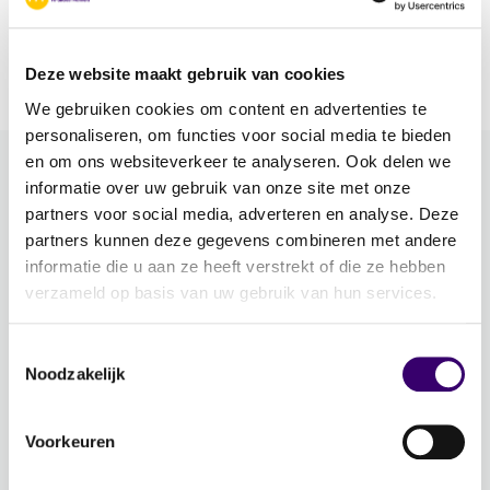
Als partners uit elkaar gaan, spreekt de rechter
of de ex‑partner een bedrag af dat de ene
partner betaalt aan […]
Deze website maakt gebruik van cookies
We gebruiken cookies om content en advertenties te
personaliseren, om functies voor social media te bieden
en om ons websiteverkeer te analyseren. Ook delen we
informatie over uw gebruik van onze site met onze
Meer FFP
partners voor social media, adverteren en analyse. Deze
partners kunnen deze gegevens combineren met andere
Word ambassadeur!
informatie die u aan ze heeft verstrekt of die ze hebben
Evenementen
verzameld op basis van uw gebruik van hun services.
Schrijf je in voor de nieuwsbrief: Jouw Plan –
Financiële planning voor een goed leven!
Toestemmingsselectie
Noodzakelijk
Lidmaatschap
Voorkeuren
Word CFP® professional
CFP® keurmerk en register