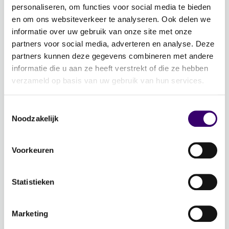
Word ambassadeur!
personaliseren, om functies voor social media te bieden
Evenementen
en om ons websiteverkeer te analyseren. Ook delen we
informatie over uw gebruik van onze site met onze
Schrijf je in voor de nieuwsbrief: Jouw Plan –
partners voor social media, adverteren en analyse. Deze
Financiële planning voor een goed leven!
partners kunnen deze gegevens combineren met andere
informatie die u aan ze heeft verstrekt of die ze hebben
Lidmaatschap
verzameld op basis van uw gebruik van hun services.
Word CFP® professional
Toestemmingsselectie
CFP® keurmerk en register
Noodzakelijk
Veelgestelde vragen
Inloggen
Voorkeuren
Over Ons
Statistieken
Over de stichting FFP
Voor de pers
Marketing
Veelgestelde vragen