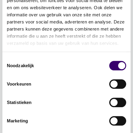
personaliseren, om functies voor social media te bieden
Evenementen
en om ons websiteverkeer te analyseren. Ook delen we
Schrijf je in voor de nieuwsbrief: Jouw Plan –
informatie over uw gebruik van onze site met onze
Financiële planning voor een goed leven!
partners voor social media, adverteren en analyse. Deze
partners kunnen deze gegevens combineren met andere
Lidmaatschap
informatie die u aan ze heeft verstrekt of die ze hebben
verzameld op basis van uw gebruik van hun services.
Word CFP® professional
CFP® keurmerk en register
Toestemmingsselectie
Noodzakelijk
Veelgestelde vragen
Inloggen
Voorkeuren
Over Ons
Statistieken
Over de stichting FFP
Voor de pers
Marketing
Veelgestelde vragen
Contactgegevens