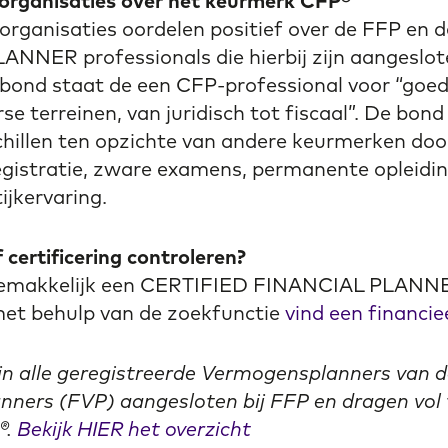
rganisaties over het keurmerk CFP®
ganisaties oordelen positief over de FFP en 
NNER professionals die hierbij zijn aangeslot
nd staat de een CFP-professional voor “goed 
se terreinen, van juridisch tot fiscaal”. De bond
chillen ten opzichte van andere keurmerken doo
registratie, zware examens, permanente opleidi
ijkervaring.
certificering controleren?
 gemakkelijk een CERTIFIED FINANCIAL PLANN
met behulp van de zoekfunctie
vind een financie
ijn alle geregistreerde Vermogensplanners van d
ners (FVP) aangesloten bij FFP en dragen vol 
®.
Bekijk HIER het overzicht