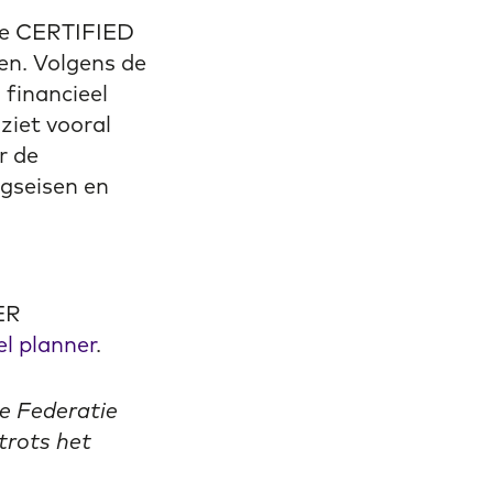
de CERTIFIED
en. Volgens de
financieel
 ziet vooral
r de
ngseisen en
ER
el planner
.
e Federatie
trots het