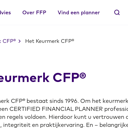
dvies
Over FFP
Vind een planner
k CFP®
Het Keurmerk CFP®
eurmerk CFP®
erk CFP® bestaat sinds 1996. Om het keurmer
 een CERTIFIED FINANCIAL PLANNER professi
en regels voldoen. Hierdoor kunt u vertrouwen o
 integriteit en praktijkervaring. En – belangrijk