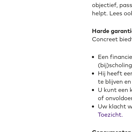
objectief, pas
helpt. Lees oo
Harde garanti
Concreet bied
Een financie
(bij)scholin
Hij heeft ee
te blijven e
U kunt een k
of onvoldoe
Uw klacht w
Toezicht.