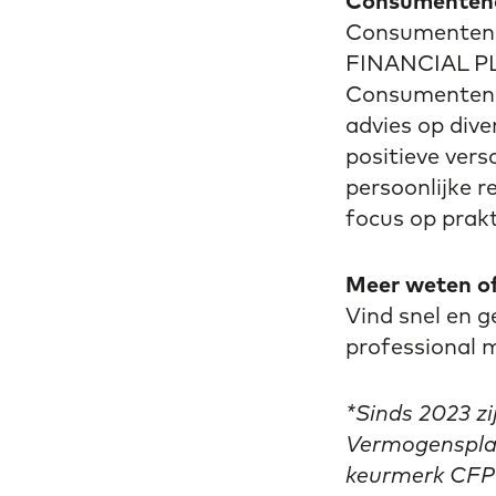
Consumenteno
Consumentenor
FINANCIAL PLA
Consumentenbo
advies op diver
positieve vers
persoonlijke 
focus op prakt
Meer weten of 
Vind snel en
professional 
*Sinds 2023 z
Vermogensplan
keurmerk CFP