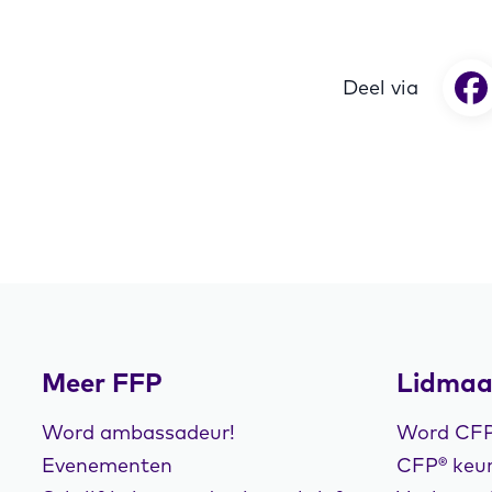
Deel via
Meer FFP
Lidmaa
Word ambassadeur!
Word CFP®
Evenementen
CFP® keur