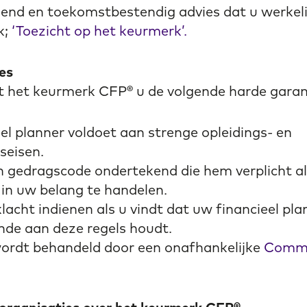
send en toekomstbestendig advies dat u werkeli
k;
‘Toezicht op het keurmerk’.
es
t het keurmerk CFP® u de volgende harde garan
el planner voldoet aan strenge opleidings- en
gseisen.
n gedragscode ondertekend die hem verplicht alt
n in uw belang te handelen.
lacht indienen als u vindt dat uw financieel pla
nde aan deze regels houdt.
ordt behandeld door een onafhankelijke
Commi