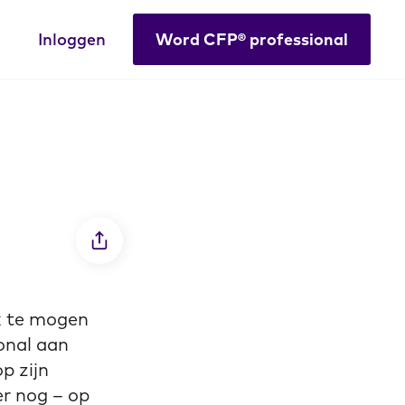
Inloggen
Word CFP® professional
k te mogen
onal aan
p zijn
er nog – op