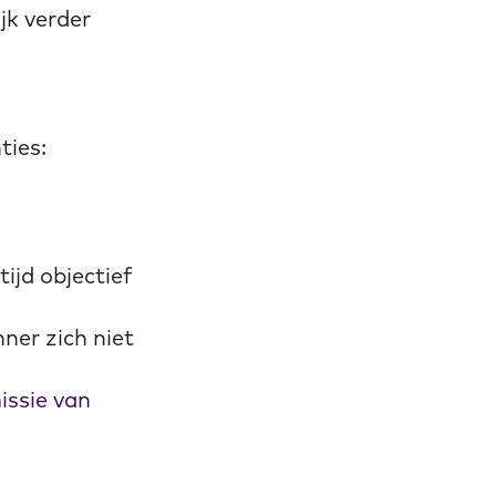
jk verder
ties:
ijd objectief
nner zich niet
ssie van