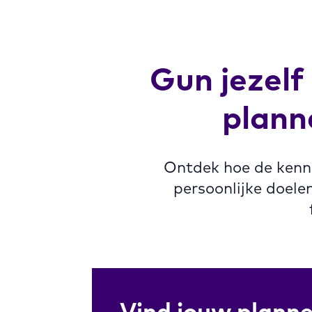
Gun jezelf
plann
Ontdek hoe de kennis
persoonlijke doele
Vind jouw planne