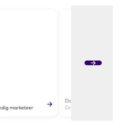
David & Sophie
ndig marketeer
Ondernemer & partner