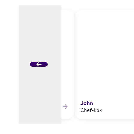
aura
John
prichtster creatief bureau
Chef-kok