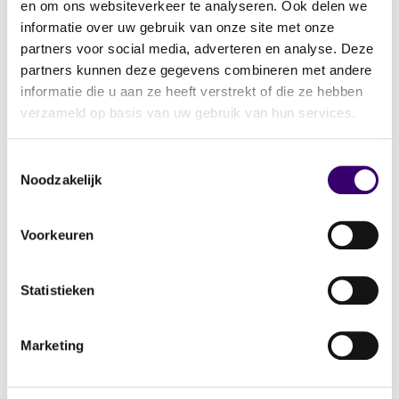
en om ons websiteverkeer te analyseren. Ook delen we
helpt om de verschillende mogelijkheden in
informatie over uw gebruik van onze site met onze
kaart te brengen.
“Ik dacht dat het simpelweg
partners voor social media, adverteren en analyse. Deze
een kwestie van geld overmaken was, maar
partners kunnen deze gegevens combineren met andere
mijn planner liet me zien dat er veel meer bij
informatie die u aan ze heeft verstrekt of die ze hebben
komt kijken.”
verzameld op basis van uw gebruik van hun services.
Zijn planner bespreekt de fiscale voordelen en
Toestemmingsselectie
mogelijke valkuilen van verschillende
Noodzakelijk
constructies, zoals belastingvrije schenkingen
en familiehypotheken. Ook bekijken ze hoe de
schenking past binnen Nico’s eigen financiële
Voorkeuren
planning, zodat hij op lange termijn financieel
flexibel blijft.
Statistieken
“Wat me vooral geruststelde, was dat ik mijn
kinderen kan helpen zonder mijn eigen
Marketing
toekomst in gevaar te brengen. Dat had ik zelf
nooit zo helder gekregen.”