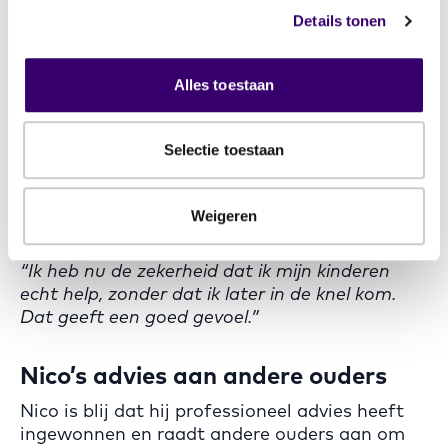
Details tonen
Van twijfel naar een doordacht
plan
Alles toestaan
Met het advies van zijn financieel planner
heeft Nico nu een concreet plan opgesteld. Hij
weet hoe hij zijn kinderen op een
Selectie toestaan
belastingvriendelijke manier kan ondersteunen
én hoe hij zijn vermogen goed beheert voor de
toekomst.
Weigeren
“Ik heb nu de zekerheid dat ik mijn kinderen
echt help, zonder dat ik later in de knel kom.
Dat geeft een goed gevoel.”
Nico’s advies aan andere ouders
Nico is blij dat hij professioneel advies heeft
ingewonnen en raadt andere ouders aan om