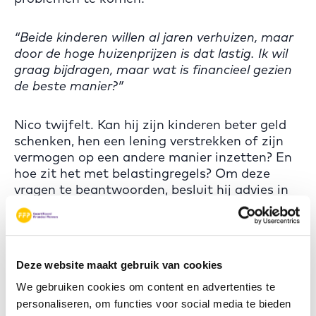
“Beide kinderen willen al jaren verhuizen, maar
door de hoge huizenprijzen is dat lastig. Ik wil
graag bijdragen, maar wat is financieel gezien
de beste manier?”
Nico twijfelt. Kan hij zijn kinderen beter geld
schenken, hen een lening verstrekken of zijn
vermogen op een andere manier inzetten? En
hoe zit het met belastingregels? Om deze
vragen te beantwoorden, besluit hij advies in
te winnen.
Een financieel planner met het
CFP® keurmerk biedt inzicht
Deze website maakt gebruik van cookies
We gebruiken cookies om content en advertenties te
Nico neemt contact op met een CERTIFIED
personaliseren, om functies voor social media te bieden
FINANCIAL PLANNER professional, die hem