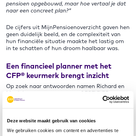
pensioen opgebouwd, maar hoe vertaal je dat
naar een concreet plan?”
De cijfers uit MijnPensioenoverzicht gaven hen
geen duidelijk beeld, en de complexiteit van
hun financiële situatie maakte het lastig om
in te schatten of hun droom haalbaar was.
Een financieel planner met het
CFP® keurmerk brengt inzicht
Op zoek naar antwoorden namen Richard en
Moniek contact op met een CERTIFIED
FINANCIAL PLANNER professional. Vanaf het
eerste gesprek werd duidelijk dat het niet
alleen ging om de vraag
“Kunnen we
stoppen?”
, maar ook
“Hoe ziet onze financiële
Deze website maakt gebruik van cookies
toekomst eruit als we dat doen?”
We gebruiken cookies om content en advertenties te