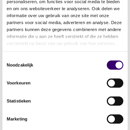
personaliseren, om functies voor social media te bieden
“Onze planner stelde vragen waar we zelf nooit
en om ons websiteverkeer te analyseren. Ook delen we
aan hadden gedacht,”
vertelt Richard.
“Hoeveel
informatie over uw gebruik van onze site met onze
willen we besteden? Wat doen we met ons
partners voor social media, adverteren en analyse. Deze
huis? Hoe zit het met belastingen en
partners kunnen deze gegevens combineren met andere
verzekeringen als we stoppen?”
informatie die u aan ze heeft verstrekt of die ze hebben
verzameld op basis van uw gebruik van hun services.
Door een grondige analyse van hun financiële
situatie kregen Richard en Moniek niet alleen
Toestemmingsselectie
inzicht in hun opgebouwde pensioen, maar
Noodzakelijk
ook in eventuele tekorten en kansen om hun
vermogen slimmer in te zetten.
Voorkeuren
Van twijfel naar een helder
Statistieken
financieel plan
Samen met hun financieel planner hebben
Marketing
Richard en Moniek een plan opgesteld dat hen
zekerheid biedt. Door hun opgebouwde