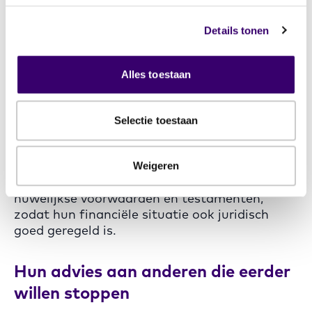
vermogen strategisch te verdelen,
belastingvoordelen te benutten en een
Details tonen
investering in vastgoed te overwegen, bleek
hun droom financieel haalbaar.
Alles toestaan
“Wat een opluchting,”
zegt Moniek.
“We weten
nu niet alleen dát we kunnen stoppen, maar
Selectie toestaan
ook hóe we dat op een verstandige manier
doen.”
Weigeren
Hun planner adviseerde hen ook over
huwelijkse voorwaarden en testamenten,
zodat hun financiële situatie ook juridisch
goed geregeld is.
Hun advies aan anderen die eerder
willen stoppen